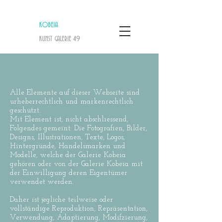
KOBEIA
KUNST GALERIE
​ 49
Alle Elemente auf dieser Webseite sind
urheberrechtlich und markenrechtlich
geschützt.
Mit Element ist, nicht abschliessend,
Folgendes gemeint: Die Fotografien, Bilder,
Designs, Illustrationen, Texte, Logos,
Hintergründe, Handelsmarken und
Modelle, welche der Galerie Kobeia
gehören oder von der Galerie Kobeia mit
der Einwilligung deren Eigentümer
verwendet werden.
Daher ist jegliche teilweise oder
vollständige Reproduktion, Repräsentation,
Verwendung, Adaptierung, Modifzierung,