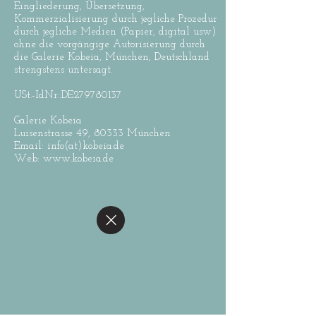
Eingliederung, Übersetzung,
Kommerzialisierung durch jegliche Prozedur
durch jegliche Medien (Papier, digital usw)
ohne die vorgängige Autorisierung durch
die Galerie Kobeia, München, Deutschland
strengstens untersagt.
USt.-IdNr.:DE279780137
Galerie Kobeia
Luisenstrasse 49, 80333 München
Email: info(at)kobeia.de
Web:
www.kobeia.de