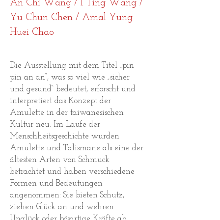
An Chi Wang / I Ting Wang /
Yu Chun Chen / Amal Yung
Huei Chao
Die Ausstellung mit dem Titel „pin
pin an an“, was so viel wie „sicher
und gesund“ bedeutet, erforscht und
interpretiert das Konzept der
Amulette in der taiwanesischen
Kultur neu. Im Laufe der
Menschheitsgeschichte wurden
Amulette und Talismane als eine der
ältesten Arten von Schmuck
betrachtet und haben verschiedene
Formen und Bedeutungen
angenommen: Sie bieten Schutz,
ziehen Glück an und wehren
Unglück oder bösartige Kräfte ab.